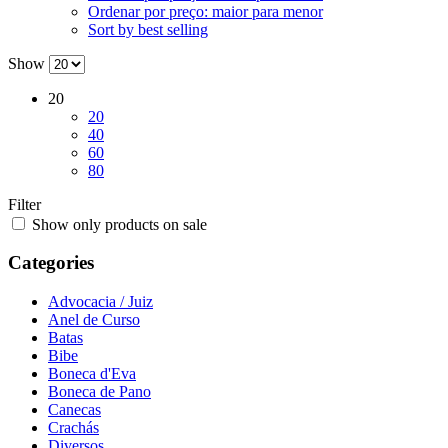
Ordenar por preço: maior para menor
Sort by best selling
Show
20
20
40
60
80
Filter
Show only products on sale
Categories
Advocacia / Juiz
Anel de Curso
Batas
Bibe
Boneca d'Eva
Boneca de Pano
Canecas
Crachás
Diversos