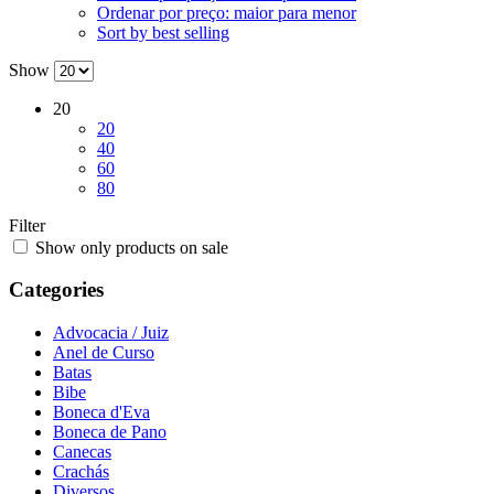
Ordenar por preço: maior para menor
Sort by best selling
Show
20
20
40
60
80
Filter
Show only products on sale
Categories
Advocacia / Juiz
Anel de Curso
Batas
Bibe
Boneca d'Eva
Boneca de Pano
Canecas
Crachás
Diversos