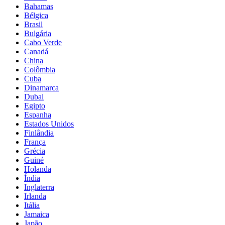
Bahamas
Bélgica
Brasil
Bulgária
Cabo Verde
Canadá
China
Colômbia
Cuba
Dinamarca
Dubai
Egipto
Espanha
Estados Unidos
Finlândia
França
Grécia
Guiné
Holanda
Índia
Inglaterra
Irlanda
Itália
Jamaica
Japão