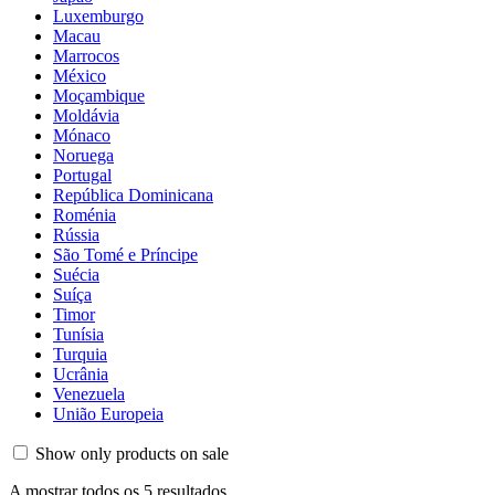
Luxemburgo
Macau
Marrocos
México
Moçambique
Moldávia
Mónaco
Noruega
Portugal
República Dominicana
Roménia
Rússia
São Tomé e Príncipe
Suécia
Suíça
Timor
Tunísia
Turquia
Ucrânia
Venezuela
União Europeia
Show only products on sale
A mostrar todos os 5 resultados