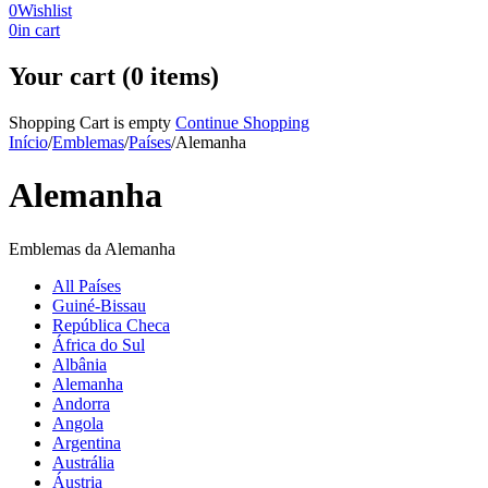
0
Wishlist
0
in cart
Your cart (0 items)
Shopping Cart is empty
Continue Shopping
Início
/
Emblemas
/
Países
/
Alemanha
Alemanha
Emblemas da Alemanha
All Países
Guiné-Bissau
República Checa
África do Sul
Albânia
Alemanha
Andorra
Angola
Argentina
Austrália
Áustria