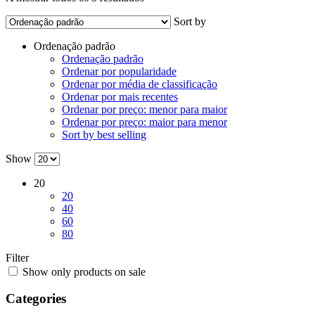
Sort by
Ordenação padrão
Ordenação padrão
Ordenar por popularidade
Ordenar por média de classificação
Ordenar por mais recentes
Ordenar por preço: menor para maior
Ordenar por preço: maior para menor
Sort by best selling
Show
20
20
40
60
80
Filter
Show only products on sale
Categories