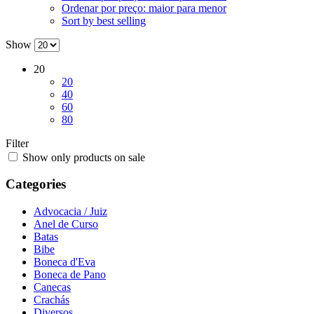
Ordenar por preço: maior para menor
Sort by best selling
Show
20
20
40
60
80
Filter
Show only products on sale
Categories
Advocacia / Juiz
Anel de Curso
Batas
Bibe
Boneca d'Eva
Boneca de Pano
Canecas
Crachás
Diversos